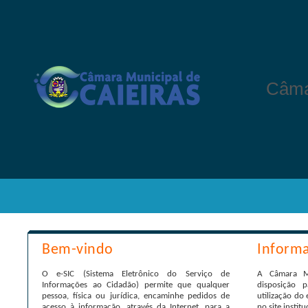
Câma
Bem-vindo
Inform
O e-SIC (Sistema Eletrônico do Serviço de
A Câmara Mu
Informações ao Cidadão) permite que qualquer
disposição 
pessoa, física ou jurídica, encaminhe pedidos de
utilização do 
acesso à informação, através da Internet, para a
no site institu